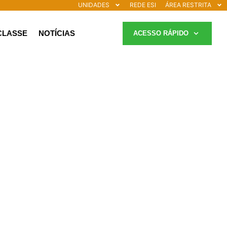
UNIDADES
REDE ESI
ÁREA RESTRITA
CLASSE
NOTÍCIAS
ACESSO RÁPIDO
Ensino
Integral