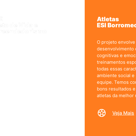
E
Atletas
eto de Vida e
ESI Borrome
reendedorismo
O projeto envolve 
odologia OPEE, da Editora FDT,
desenvolvimento d
a crianças e jovens a alcançarem a
cognitivas e emoc
r versão de si mesmos,
treinamentos espo
uindo projetos de vida nobres e
todas essas caract
formadores. A proposta da OPEE
ambiente social e
ementa a Educação Scalabriniana
equipe. Temos com
ada.
bons resultados 
atletas da melhor 
 Mais
Veja Mais