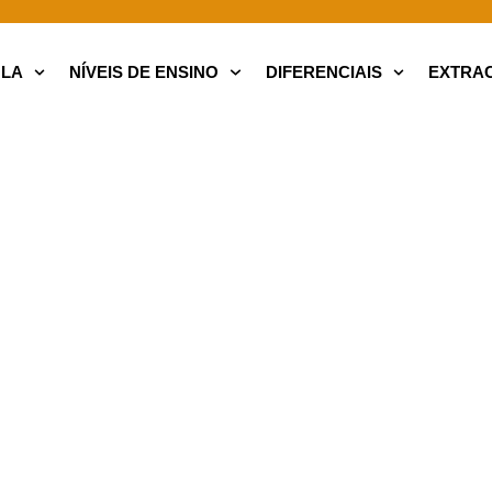
OLA
NÍVEIS DE ENSINO
DIFERENCIAIS
EXTRA
no
Ensino Fundamental Anos
al Anos
Finais
is