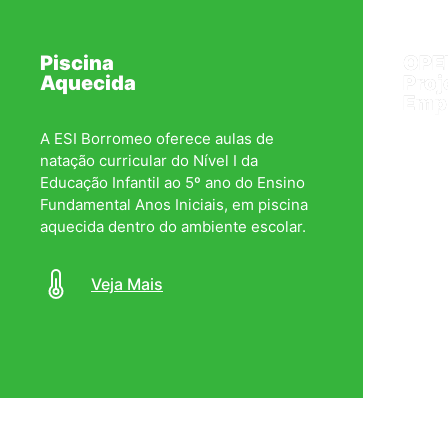
Piscina
OPE
Aquecida
Proj
Emp
A ESI Borromeo oferece aulas de
A Met
natação curricular do Nível I da
auxili
Educação Infantil ao 5º ano do Ensino
melho
Fundamental Anos Iniciais, em piscina
constr
aquecida dentro do ambiente escolar.
trans
compl
Veja Mais
Integr
Veja