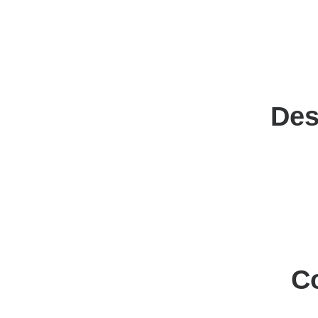
Des
C