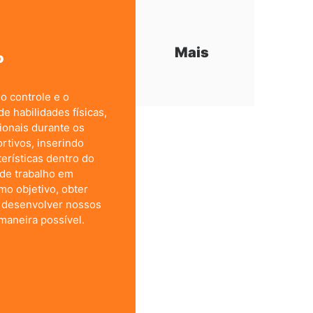
Mais
o
o controle e o
e habilidades físicas,
ionais durante os
rtivos, inserindo
erísticas dentro do
 de trabalho em
o objetivo, obter
e desenvolver nossos
maneira possível.