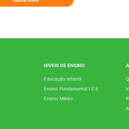
NÍVEIS DE ENSINO
A
Educação Infantil
Q
Ensino Fundamental I E II
I
Ensino Médio
R
A